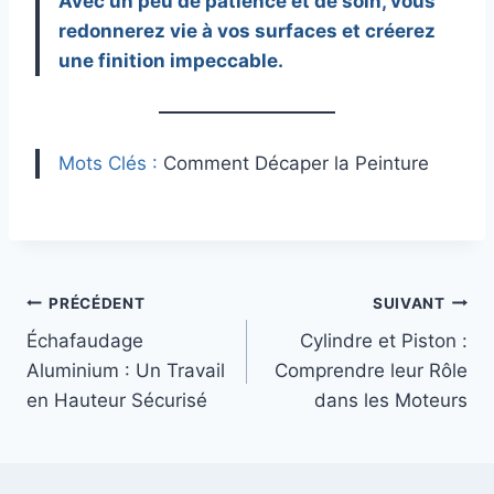
Avec un peu de patience et de soin, vous
redonnerez vie à vos surfaces et créerez
une finition impeccable.
Mots Clés :
Comment Décaper la Peinture
Navigation
PRÉCÉDENT
SUIVANT
Échafaudage
Cylindre et Piston :
de
Aluminium : Un Travail
Comprendre leur Rôle
l’article
en Hauteur Sécurisé
dans les Moteurs