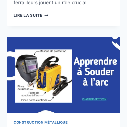
ferrailleurs jouent un rôle crucial.
LES
LIRE LA SUITE
FERRAILLEURS
:
LE
RÔLE
ESSENTIEL
N1
DU
RECYCLAGE
DES
MÉTAUX
CONSTRUCTION MÉTALLIQUE