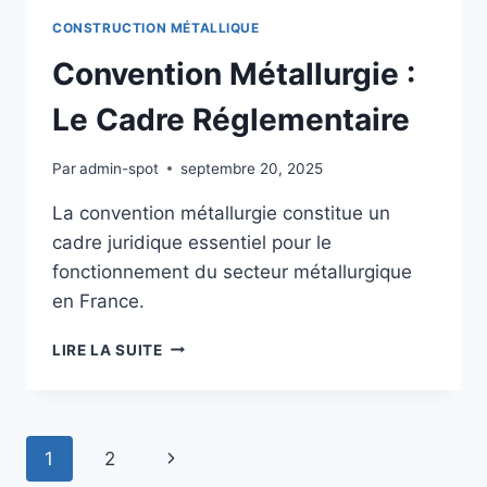
CONSTRUCTION MÉTALLIQUE
Convention Métallurgie :
Le Cadre Réglementaire
Par
admin-spot
septembre 20, 2025
La convention métallurgie constitue un
cadre juridique essentiel pour le
fonctionnement du secteur métallurgique
en France.
CONVENTION
LIRE LA SUITE
MÉTALLURGIE
:
LE
CADRE
Navigation
Page
1
2
RÉGLEMENTAIRE