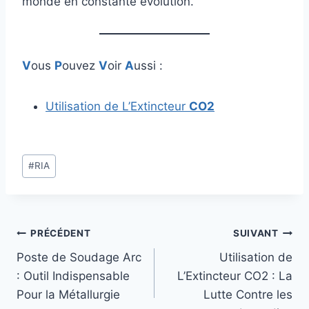
monde en constante évolution.
V
ous
P
ouvez
V
oir
A
ussi :
Utilisation de L’Extincteur
CO2
Étiquettes
#
RIA
de
la
publication :
Navigation
PRÉCÉDENT
SUIVANT
Poste de Soudage Arc
Utilisation de
de
: Outil Indispensable
L’Extincteur CO2 : La
l’article
Pour la Métallurgie
Lutte Contre les