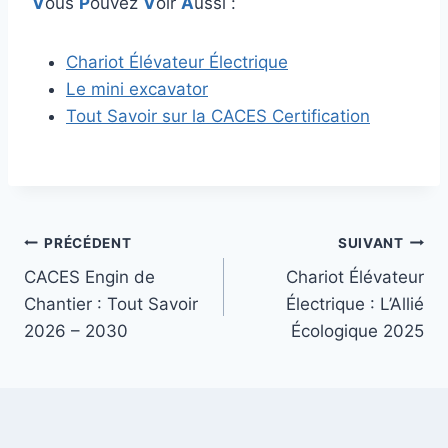
V
ous
P
ouvez
V
oir
A
ussi :
Chariot Élévateur Électrique
Le mini excavator
Tout Savoir sur la CACES Certification
Navigation
PRÉCÉDENT
SUIVANT
CACES Engin de
Chariot Élévateur
de
Chantier : Tout Savoir
Électrique : L’Allié
l’article
2026 – 2030
Écologique 2025