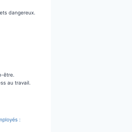
hets dangereux.
-être.
ss au travail.
mployés :