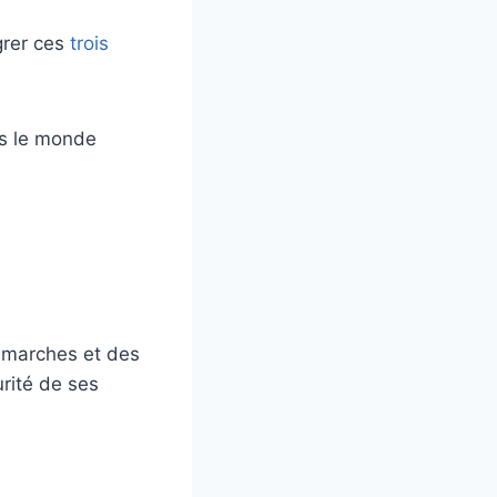
égrer ces
trois
ns le monde
émarches et des
urité de ses