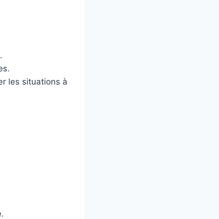
.
es.
r les situations à
.