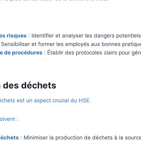
es risques
:
Identifier et analyser les dangers potentiels
:
Sensibiliser et former les employés aux bonnes pratiqu
ce de procédures
:
Établir des protocoles clairs pour gére
n des déchets
chets est un aspect crucial du HSE.
oivent :
déchets
:
Minimiser la production de déchets à la source