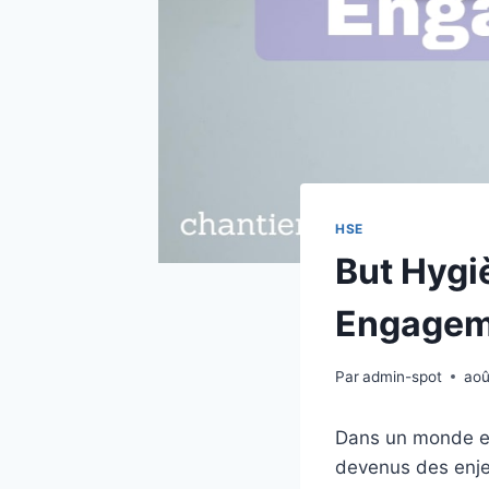
HSE
But Hygi
Engageme
Par
admin-spot
aoû
Dans un monde en 
devenus des enjeu