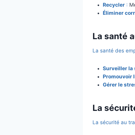
Recycler
:
Me
Éliminer co
La santé a
La santé des empl
Surveiller la
Promouvoir l
Gérer le str
La sécurit
La sécurité au tr