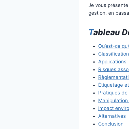
Je vous présente 
gestion, en passa
T
ableau 
Qu’est-ce qu’
Classificatio
Applications
Risques asso
Règlementati
Étiquetage e
Pratiques de
Manipulation
Impact envir
Alternatives
Conclusion