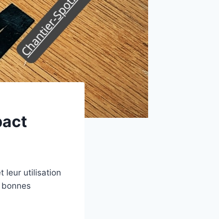
pact
leur utilisation
s bonnes