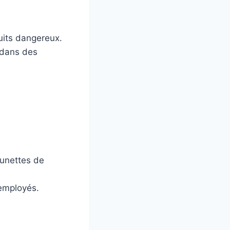
uits dangereux.
s dans des
lunettes de
 employés.