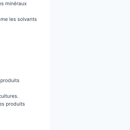
es minéraux
mme les solvants
 produits
cultures.
es produits