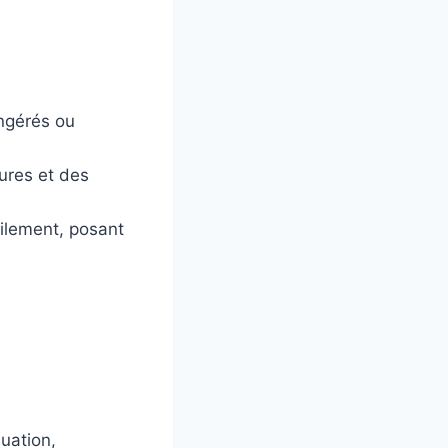
ingérés ou
ures et des
ilement, posant
uation,