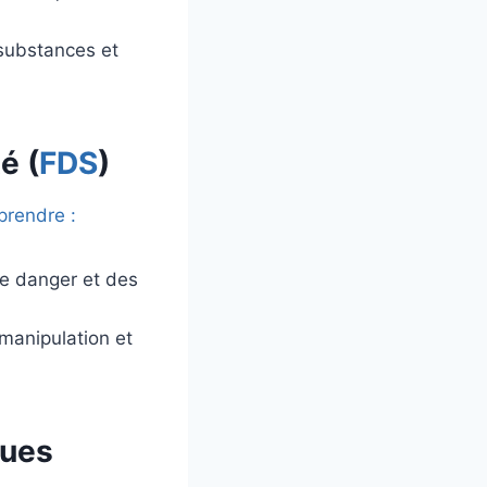
 substances et
é (
FDS
)
 prendre :
e danger et des
 manipulation et
ques