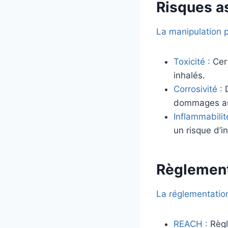
Risques a
La manipulation p
Toxicité :
Cer
inhalés.
Corrosivité :
D
dommages au
Inflammabilit
un risque d’i
Règlement
La réglementation 
REACH :
Règl