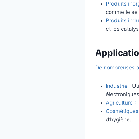
Produits inor
comme le sel 
Produits indus
et les cataly
Applicati
De nombreuses ap
Industrie :
Ut
électroniques
Agriculture :
P
Cosmétiques 
d’hygiène.