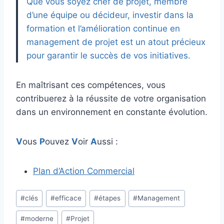
Que vous soyez chef de projet, membre
d’une équipe ou décideur, investir dans la
formation et l’amélioration continue en
management de projet est un atout précieux
pour garantir le succès de vos initiatives.
En maîtrisant ces compétences, vous
contribuerez à la réussite de votre organisation
dans un environnement en constante évolution.
V
ous
P
ouvez
V
oir
A
ussi :
Plan d’Action Commercial
Étiquettes
#
clés
#
efficace
#
étapes
#
Management
de
#
moderne
#
Projet
la